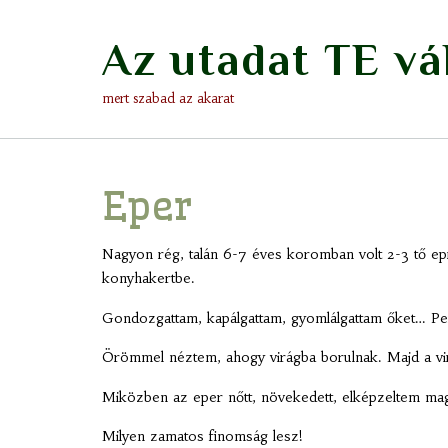
Skip
to
Az utadat TE vá
content
mert szabad az akarat
Eper
Nagyon rég, talán 6-7 éves koromban volt 2-3 tő ep
konyhakertbe.
Gondozgattam, kapálgattam, gyomlálgattam őket… Per
Örömmel néztem, ahogy virágba borulnak. Majd a virá
Miközben az eper nőtt, növekedett, elképzeltem mag
Milyen zamatos finomság lesz!