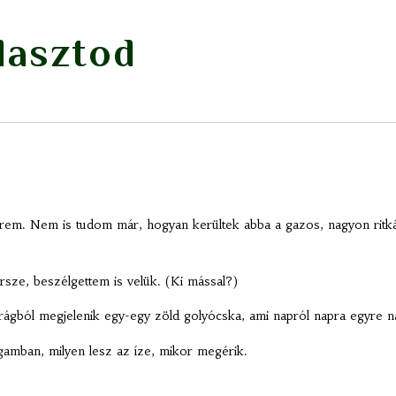
lasztod
rem. Nem is tudom már, hogyan kerültek abba a gazos, nagyon ritká
sze, beszélgettem is velük. (Ki mással?)
gból megjelenik egy-egy zöld golyócska, ami napról napra egyre nag
amban, milyen lesz az íze, mikor megérik.